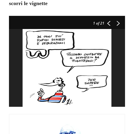
scorri le vignette
1
of 21