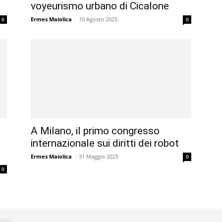
voyeurismo urbano di Cicalone
Ermes Maiolica
-
10 Agosto 2025
0
0
A Milano, il primo congresso
internazionale sui diritti dei robot
Ermes Maiolica
-
31 Maggio 2025
0
0