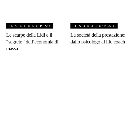
IL SECOLO SOSPESO
IL SECOLO SOSPESO
Le scarpe della Lidl e il
La società della prestazione:
“segreto” dell’economia di
dallo psicologo al life coach
massa