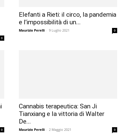
Elefanti a Rieti: il circo, la pandemia
e l’impossibilità di un...
Maurizio Perelli
-
9 Luglio 2021
0
0
i
Cannabis terapeutica: San Ji
Tianxiang e la vittoria di Walter
De...
Maurizio Perelli
-
2 Maggio 2021
0
0