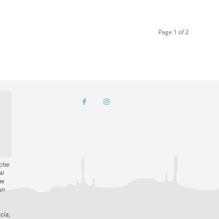
Page 1 of 2
 che
al
me
un
cia,