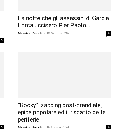
La notte che gli assassini di Garcia
Lorca uccisero Pier Paolo...
Maurizio Perelli
-
18 Gennaio 2025
0
0
“Rocky”: zapping post-prandiale,
epica popolare ed il riscatto delle
periferie
Maurizio Perelli
-
16 Agosto 2024
0
0