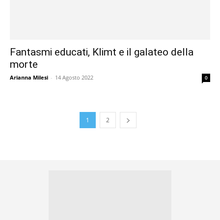
Fantasmi educati, Klimt e il galateo della
morte
Arianna Milesi
-
14 Agosto 2022
0
1
2