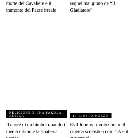
morte del Cavaliere e il
sequel mai girato de “Il
tramonto del Paese irreale
Gladiatore”
RELIGIONE È UNA PAROLA
ANTICA
IL GIUSTO MEZZO
Il cuore di un bimbo: quando i
Evil Johnny: rivoluzionare il
media urlano e la sciatteria
cinema scolastico con l’IA e il