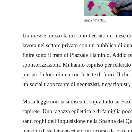
ANDY WARHOL
Un mese e mezzo fa mi sono beccato un mese di
lavora nel settore privato con un pubblico di q
finire sotto il tram di Piazzale Flaminio. Addio
sponsorizzazioni. Mi hanno espulso per reiterato
postato la foto di una con le tette di fuori. Il c
un social traboccante di neonazisti, negazionisti, e
Ma la legge non la si discute, soprattutto su Fac
capirete. Una ragazza epilettica e di famiglia poc
santi roghi dell’Inquisizione nella Spagna del Q
persona di vedersi accettato un ricorso da Faceb