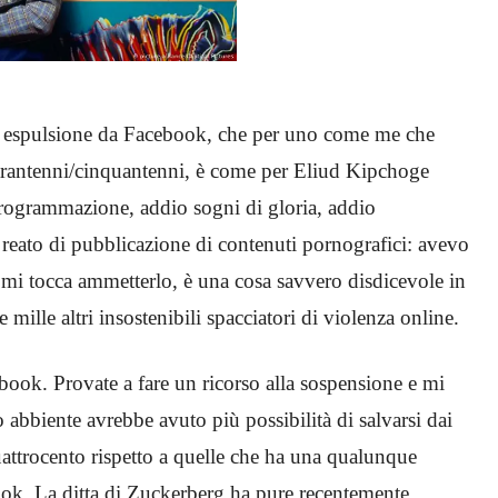
 espulsione da Facebook, che per uno come me che
uarantenni/cinquantenni, è come per Eliud Kipchoge
 programmazione, addio sogni di gloria, addio
 reato di pubblicazione di contenuti pornografici: avevo
he, mi tocca ammetterlo, è una cosa savvero disdicevole in
 mille altri insostenibili spacciatori di violenza online.
ebook. Provate a fare un ricorso alla sospensione e mi
o abbiente avrebbe avuto più possibilità di salvarsi dai
uattrocento rispetto a quelle che ha una qualunque
ook. La ditta di Zuckerberg ha pure recentemente