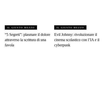
IL GIUSTO MEZZO
IL GIUSTO MEZZO
“5 Segreti”: plasmare il dolore
Evil Johnny: rivoluzionare il
attraverso la scrittura di una
cinema scolastico con l’IA e il
favola
cyberpunk