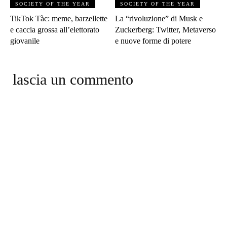
SOCIETY OF THE YEAR
SOCIETY OF THE YEAR
TikTok Tàc: meme, barzellette
La “rivoluzione” di Musk e
e caccia grossa all’elettorato
Zuckerberg: Twitter, Metaverso
giovanile
e nuove forme di potere
lascia un commento