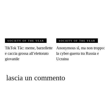
SOCIETY OF THE YEAR
SOCIETY OF THE YEAR
TikTok Tàc: meme, barzellette
Anonymous sì, ma non troppo:
e caccia grossa all’elettorato
la cyber-guerra tra Russia e
giovanile
Ucraina
lascia un commento