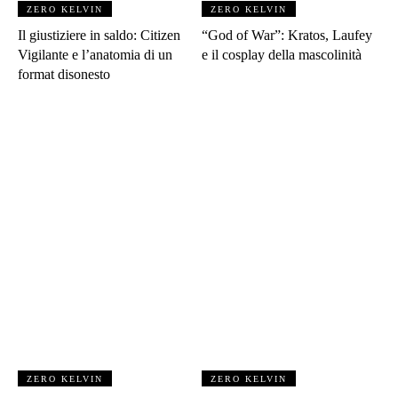
ZERO KELVIN
ZERO KELVIN
Il giustiziere in saldo: Citizen
“God of War”: Kratos, Laufey
Vigilante e l’anatomia di un
e il cosplay della mascolinità
format disonesto
ZERO KELVIN
ZERO KELVIN