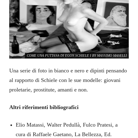
COME UNA PUTTANA DI EGON SCHIELE I BY MASSIMO MASELLI
Una serie di foto in bianco e nero e dipinti pensando
al rapporto di Schiele con le sue modelle: giovani
proletarie, prostitute, amanti e non.
Altri riferimenti bibliografici
Elio Matassi, Walter Pedullà, Fulco Pratesi, a
COME UNA PUTTANA DI EGON SCHIELE (2025), DIPINTO DI MASSIMO
cura di Raffaele Gaetano, La Bellezza, Ed.
MASELLI, T. M. SU TELA 80X80 CM.