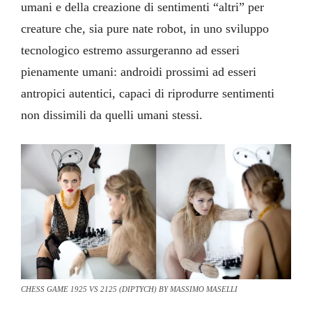
2025 CET OBSCUR OBJET DU DESIR BY MASSIMO MASELLI
umani e della creazione di sentimenti “altri” per
creature che, sia pure nate robot, in uno sviluppo
tecnologico estremo assurgeranno ad esseri
pienamente umani: androidi prossimi ad esseri
antropici autentici, capaci di riprodurre sentimenti
non dissimili da quelli umani stessi.
2025 APOCALITTICA BY MASSIMO MASELLI
CHESS GAME 1925 VS 2125 (DIPTYCH) BY MASSIMO MASELLI