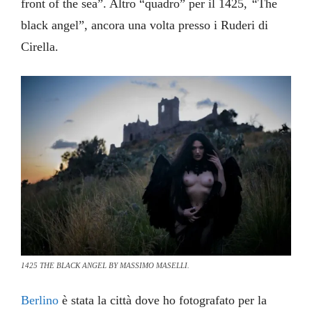
front of the sea”. Altro “quadro” per il 1425,
“
The
black angel”, ancora una volta presso i Ruderi di
Cirella.
IRYNA IN THE BLACK SEA (2021), DIPINTO DI MASSIMO MASELLI, T. M. SU
CARTA COTONE 87X67CM.
1425 THE BLACK ANGEL BY MASSIMO MASELLI.
1425 IN FRONT OF THE SEA BY MASSIMO MASELLI
Berlino
è stata la città dove ho fotografato per la