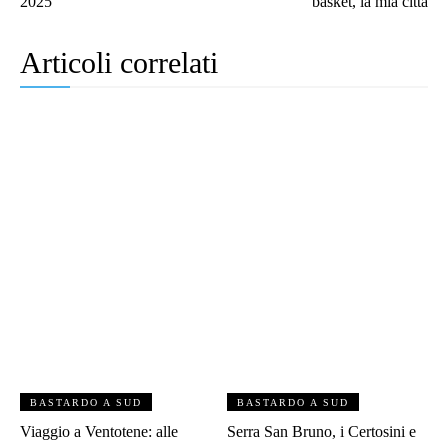
2025
basket, la mia città
Articoli correlati
BASTARDO A SUD
BASTARDO A SUD
Viaggio a Ventotene: alle
Serra San Bruno, i Certosini e