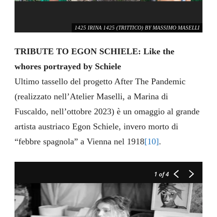
1425 IRINA 1425 (TRITTICO) BY MASSIMO MASELLI
TRIBUTE TO EGON SCHIELE:
Like the
whores portrayed by Schiele
Ultimo tassello del progetto After The Pandemic
(realizzato nell’Atelier Maselli, a Marina di
Fuscaldo, nell’ottobre 2023) è un omaggio al grande
artista austriaco Egon Schiele, invero morto di
“febbre spagnola” a Vienna nel 1918
[10]
.
1425 NEL CHIUSO PROTETTO DEL BOSCO BY MASSIMO MASELLI
1
of 4